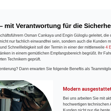
– mit Verantwortung für die Sicherh
häftsführern Osman Cankaya und Engin Güloglu geleitet, die d
nicht nur fachlich einwandfrei sein, sondern auch die Kunden
nd Schnelllebigkeit soll der Termin in einer der mittlerweile
4 
ränken in einem gemütlichen Empfangsbereich begrüßt. Ihr Fah
rten Technikern geprüft.
ientierung? Dann erwarten Sie folgende Beneftis als Teammitgl
Modern ausgestattet
Bei uns arbeiten Sie mit ak
hochwertigen technischen 
Kunden nicht nur die beste 