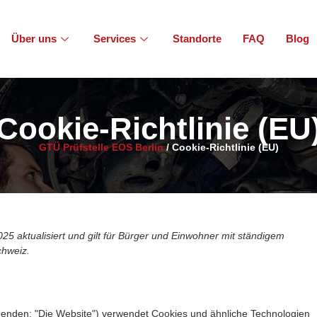
Über uns
Services
Standorte
FAQ
Blog
Cookie-Richtlinie (EU
GTÜ Prüfstelle EOS Berlin
/
Cookie-Richtlinie (EU)
25 aktualisiert und gilt für Bürger und Einwohner mit ständigem
chweiz.
genden: "Die Website") verwendet Cookies und ähnliche Technologien