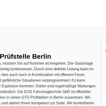
hten (H-Kennzeichen)
chung
stoffplakette
en
rüfstelle Berlin
chung
, müssen Sie auf Nummer sichergehen. Die Gasanlage
nahme
ntig funktionieren. Durch eine defekte Leitung kann im
n – KFZ Sachverständigen
s dies auch noch in Kombination mit offenem Feuer,
 gefährliche Situationen vorprogrammiert. Es kann
§ 21 StVZO
ur Explosion kommen. Daher sind regelmäßige Wartungen
rlässlich. Die EOS Fahrzeugtechnik GbR ist offizieller
ren in vielen GTÜ Prüfstellen in Berlin zusammen. Wir
und stehen Ihnen kompetent zur Seite. Wir kontrollieren