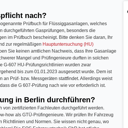
pflicht nach?
 sogenannte Prüfbuch für Flüssiggasanlagen, welches
en durchgeführten Gasprüfungen, besonders die
en im Prüfbuch bescheinigt. Bitte denken Sie daran, Ihr
und zur regelmäßigen
Hauptuntersuchung (HU)
ben Sie keinen amtlichen Nachweis, dass Ihre Gasanlage
 schwerer Mangel und Prüfingenieure durften in solchen
ie G-607 HU-Prüfungsrichtlinien wurden zwar
rgehend bis zum 01.01.2023 ausgesetzt wurde. Dem ist
an Prüf- bzw. Messgeräten stattfindet. Allerdings weist
ass die G 607-Prüfung nach wie vor erforderlich ist.
ng in Berlin durchführen?
h von zertifizierten Fachleuten durchgeführt werden.
ow-how als GTÜ-Prüfingenieure. Wir prüfen Ihr Fahrzeug
en Richtlinien und Normen. Sie wissen nicht genau, wo