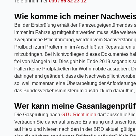
Telefonnummer
030 / 56 82 23 12
.
Wie komme ich meiner Nachweis
Bei der Erstprüfung erhält der Fahrzeugeigentümer das
immer im Fahrzeug mitgeführt werden muss. Alle weiter
zweijährliche Pflichtprüfung, werden vom Sachverständig
Prüfbuch zum Prüftermin, im Anschluß an Reparaturen 
mitzubringen. Bei Nichtvorliegen dieses Dokumentes ha
frei von Mängeln ist. Dies galt bis Ende 2019 sogar als
Fällen keine Prüfplaketten für Wohnmobile ausgeben. D
dahingehend geändert, dass die Nachweispflicht vorübe
so, weil momentan eine Überarbeitung der Anforderungen 
das Bundesverkehrsministerium ausdrücklich daraufhin, d
Wer kann meine Gasanlagenprüfu
Die Gasprüfung nach
GTÜ-Richtlinien
darf ausschließlic
Vertrauen Sie daher auf unsere Erfahrung und unser Kn
auf Herz und Nieren nach den in der BRD aktuell gültig