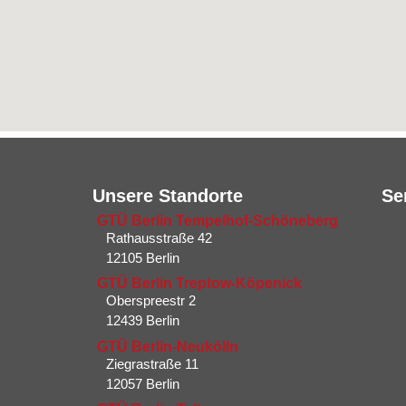
Unsere Standorte
Se
GTÜ Berlin Tempelhof-Schöneberg
Rathausstraße 42
12105 Berlin
GTÜ Berlin Treptow-Köpenick
Oberspreestr 2
12439 Berlin​
GTÜ Berlin-Neukölln
Ziegrastraße 11
12057 Berlin