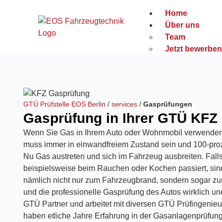
Home
Über uns
Team
Jetzt bewerben
Services
Oldtimer Gutac
Abgasuntersu
Amtliche Schad
GTÜ Prüfstelle EOS Berlin
/
services
/
Gasprüfungen
Gebrauchtwag
Gasprüfung in Ihrer GTÜ KFZ P
Gasprüfungen
Hauptuntersu
Wenn Sie Gas in Ihrem Auto oder Wohnmobil verwenden
Änderungsab
muss immer in einwandfreiem Zustand sein und 100-proze
Unfallgutachte
Nu Gas austreten und sich im Fahrzeug ausbreiten. Fall
BO-Kraft
beispielsweise beim Rauchen oder Kochen passiert, sind
Vollgutachten 
nämlich nicht nur zum Fahrzeugbrand, sondern sogar z
Standorte
und die professionelle Gasprüfung des Autos wirklich une
FAQ
GTÜ Partner und arbeitet mit diversen GTÜ Prüfingenieu
Blog
haben etliche Jahre Erfahrung in der Gasanlagenprüfung 