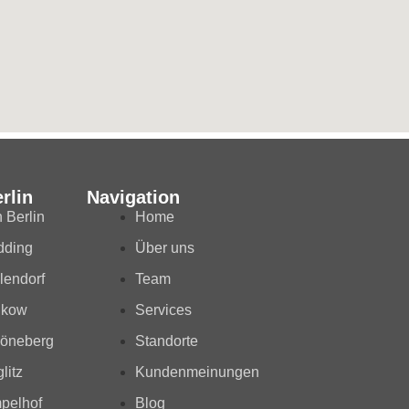
rlin
Navigation
 Berlin
Home
dding
Über uns
lendorf
Team
nkow
Services
höneberg
Standorte
litz
Kundenmeinungen
pelhof
Blog