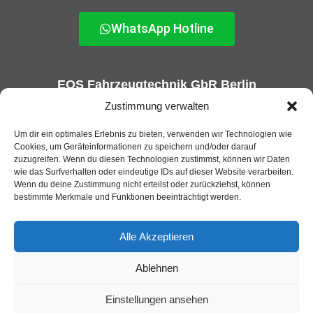
WhatsApp Hotline
EOS Fahrzeugtechnik GbR Berlin
KFZ-Gutachter und GTÜ Prüfstelle in Berlin
Zustimmung verwalten
Um dir ein optimales Erlebnis zu bieten, verwenden wir Technologien wie
Cookies, um Geräteinformationen zu speichern und/oder darauf
zuzugreifen. Wenn du diesen Technologien zustimmst, können wir Daten
wie das Surfverhalten oder eindeutige IDs auf dieser Website verarbeiten.
Wenn du deine Zustimmung nicht erteilst oder zurückziehst, können
bestimmte Merkmale und Funktionen beeinträchtigt werden.
Alle Akzeptieren
Ablehnen
EOS Fahrzeugtechnik GbR 2025 |
Webdesign und SEO von
Appmeister GmbH
Einstellungen ansehen
Datenschutz
Impressum
Jobs
Cookie-Richtlinie-EU