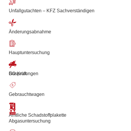
Unfallgutachten – KFZ Sachverständigen
Änderungsabnahme
Hauptuntersuchung
BO-Kraft
Gasprüfungen
Gebrauchtwagen
Amtliche Schadstoffplakette
Abgasuntersuchung