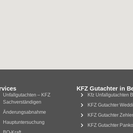
rvices
KFZ Gutachter in Be
Unfallgutachten – KFZ
Kfz Unfallgutachten B
Sachverständigen
KFZ Gutachter Wedd
Änderungsabnahme
KFZ Gutachter Zehle
Hauptuntersuchung
KFZ Gutachter Pank
BO-Kraft