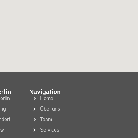
rlin
Navigation
erlin
Home
ing
Über uns
ndorf
Team
ow
Services