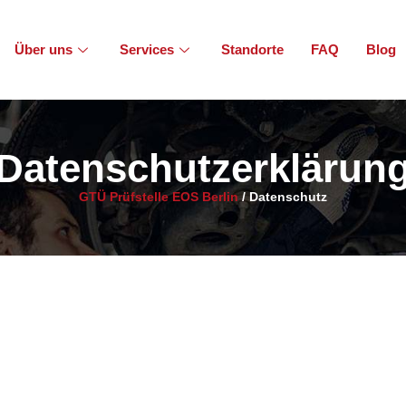
Über uns
Services
Standorte
FAQ
Blog
Datenschutzerklärun
GTÜ Prüfstelle EOS Berlin
/
Datenschutz