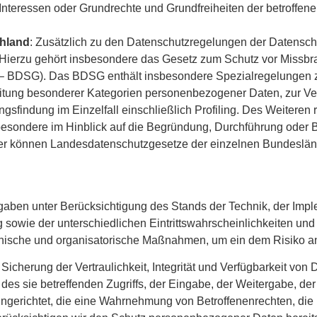
die Interessen oder Grundrechte und Grundfreiheiten der betrof
chland
: Zusätzlich zu den Datenschutzregelungen der Datensch
Hierzu gehört insbesondere das Gesetz zum Schutz vor Missb
– BDSG). Das BDSG enthält insbesondere Spezialregelungen z
itung besonderer Kategorien personenbezogener Daten, zur Ve
gsfindung im Einzelfall einschließlich Profiling. Des Weiteren 
besondere im Hinblick auf die Begründung, Durchführung oder
rner können Landesdatenschutzgesetze der einzelnen Bundeslä
gaben unter Berücksichtigung des Stands der Technik, der Imp
 sowie der unterschiedlichen Eintrittswahrscheinlichkeiten u
chnische und organisatorische Maßnahmen, um ein dem Risiko 
herung der Vertraulichkeit, Integrität und Verfügbarkeit von 
es sie betreffenden Zugriffs, der Eingabe, der Weitergabe, der
ingerichtet, die eine Wahrnehmung von Betroffenenrechten, di