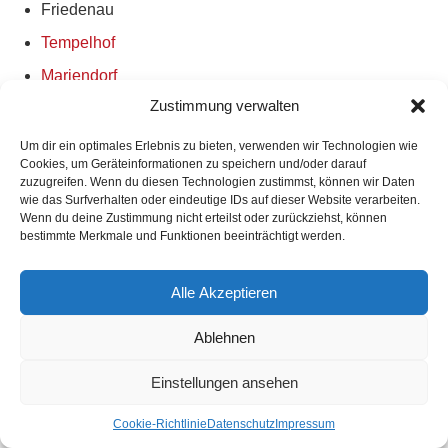
Friedenau
Tempelhof
Mariendorf
Zustimmung verwalten
Marienfelde
Lichtenrade
Um dir ein optimales Erlebnis zu bieten, verwenden wir Technologien wie
Cookies, um Geräteinformationen zu speichern und/oder darauf
Reinickendorf
zuzugreifen. Wenn du diesen Technologien zustimmst, können wir Daten
Alt-Treptow
wie das Surfverhalten oder eindeutige IDs auf dieser Website verarbeiten.
Wenn du deine Zustimmung nicht erteilst oder zurückziehst, können
Plänterwald
bestimmte Merkmale und Funktionen beeinträchtigt werden.
Baumschulenweg
Alle Akzeptieren
Johannisthal
Niederschöneweide
Ablehnen
Altglienicke
Einstellungen ansehen
Adlershof
Bohnsdorf
Cookie-Richtlinie
Datenschutz
Impressum