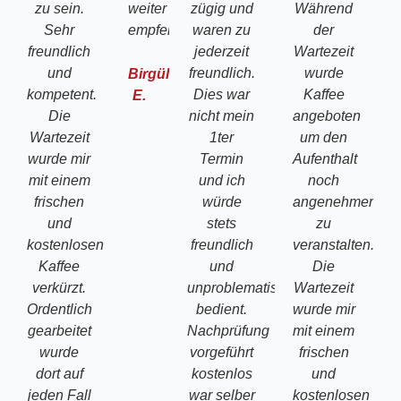
zu sein.
weiter
zügig und
Während
Sehr
empfehlen.
waren zu
der
freundlich
jederzeit
Wartezeit
und
freundlich.
wurde
Birgül
kompetent.
Dies war
Kaffee
E.
Die
nicht mein
angeboten
Wartezeit
1ter
um den
wurde mir
Termin
Aufenthalt
mit einem
und ich
noch
frischen
würde
angenehmer
und
stets
zu
kostenlosen
freundlich
veranstalten.
Kaffee
und
Die
verkürzt.
unproblematisch
Wartezeit
Ordentlich
bedient.
wurde mir
gearbeitet
Nachprüfung
mit einem
wurde
vorgeführt
frischen
dort auf
kostenlos
und
jeden Fall
war selber
kostenlosen