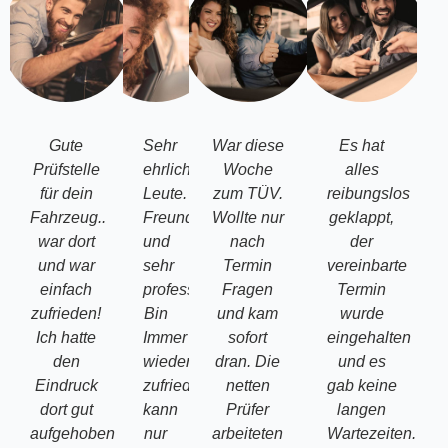
Gute
Sehr
War diese
Es hat
Prüfstelle
ehrliche
Woche
alles
für dein
Leute.
zum TÜV.
reibungslos
Fahrzeug..
Freundlich
Wollte nur
geklappt,
war dort
und
nach
der
und war
sehr
Termin
vereinbarte
einfach
professionell.
Fragen
Termin
zufrieden!
Bin
und kam
wurde
Ich hatte
Immer
sofort
eingehalten
den
wieder
dran. Die
und es
Eindruck
zufrieden
netten
gab keine
dort gut
kann
Prüfer
langen
aufgehoben
nur
arbeiteten
Wartezeiten.