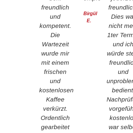
freundlich
freundlic
Birgül
und
Dies wa
E.
kompetent.
nicht me
Die
1ter Ter
Wartezeit
und ic
wurde mir
würde st
mit einem
freundli
frischen
und
und
unproble
kostenlosen
bedient
Kaffee
Nachprü
verkürzt.
vorgefüh
Ordentlich
kostenl
gearbeitet
war selb