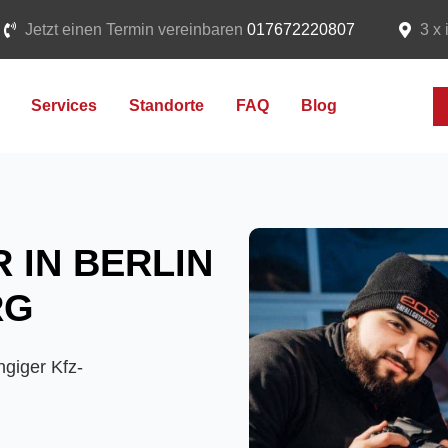
Jetzt einen Termin vereinbaren
017672220807
3 x 
Services
Standorte
FAQ
Blog
 IN BERLIN
RG
giger Kfz-