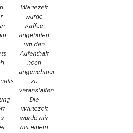
h.
Wartezeit
r
wurde
in
Kaffee
min
angeboten
h
um den
ets
Aufenthalt
ch
noch
angenehmer
matisch
zu
.
veranstalten.
fung
Die
rt
Wartezeit
os
wurde mir
er
mit einem