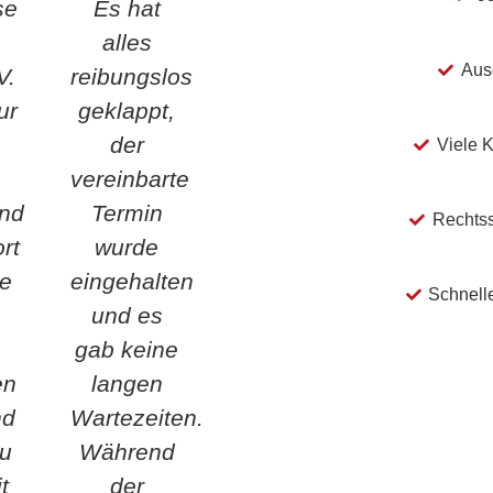
se
Es hat
e
alles
Ausg
V.
reibungslos
ur
geklappt,
der
Viele K
vereinbarte
und
Termin
Rechtss
rt
wurde
ie
eingehalten
Schnell
und es
gab keine
en
langen
nd
Wartezeiten.
zu
Während
t
der