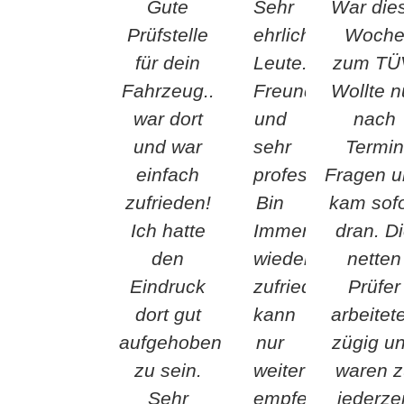
Gute
Sehr
War die
Prüfstelle
ehrliche
Woch
für dein
Leute.
zum TÜ
Fahrzeug..
Freundlich
Wollte n
war dort
und
nach
und war
sehr
Termin
einfach
professionell.
Fragen 
zufrieden!
Bin
kam sofo
Ich hatte
Immer
dran. D
den
wieder
netten
Eindruck
zufrieden
Prüfer
dort gut
kann
arbeitet
aufgehoben
nur
zügig u
zu sein.
weiter
waren 
Sehr
empfehlen.
jederzei