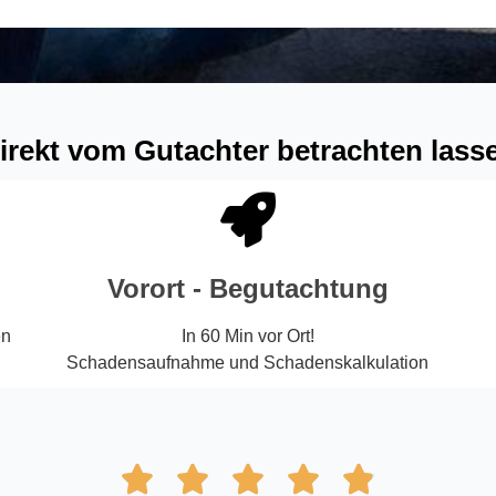
ternative:
irekt vom Gutachter betrachten lass
Vorort - Begutachtung
en
In 60 Min vor Ort!
Schadensaufnahme und Schadenskalkulation




