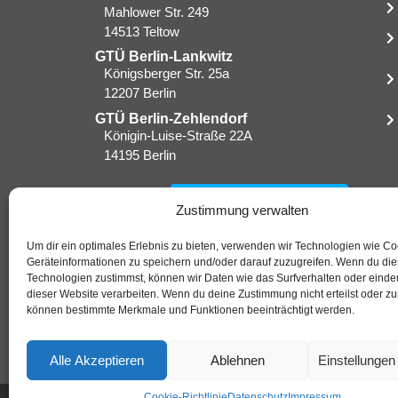
Mahlower Str. 249
14513 Teltow
GTÜ Berlin-Lankwitz
Königsberger Str. 25a
12207 Berlin
GTÜ Berlin-Zehlendorf
Königin-Luise-Straße 22A
14195 Berlin
0176 72 22 08 07
Zustimmung verwalten
Um dir ein optimales Erlebnis zu bieten, verwenden wir Technologien wie C
Geräteinformationen zu speichern und/oder darauf zuzugreifen. Wenn du di
Technologien zustimmst, können wir Daten wie das Surfverhalten oder eindeu
dieser Website verarbeiten. Wenn du deine Zustimmung nicht erteilst oder zu
können bestimmte Merkmale und Funktionen beeinträchtigt werden.
Alle Akzeptieren
Ablehnen
Einstellunge
Cookie-Richtlinie
Datenschutz
Impressum