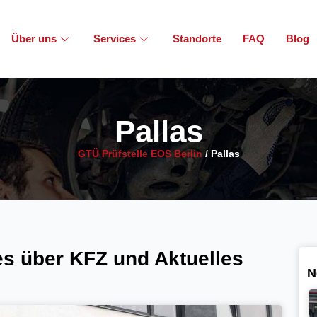
Über uns
Services
Standorte
FAQ
Blog
Pallas
GTÜ Prüfstelle EOS Berlin
/
Pallas
s über KFZ und Aktuelles
N