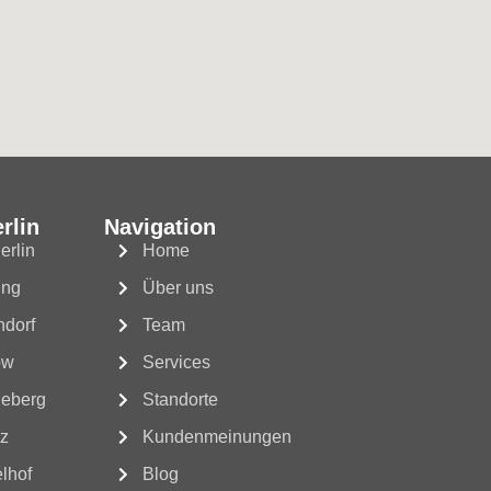
rlin
Navigation
erlin
Home
ing
Über uns
ndorf
Team
ow
Services
neberg
Standorte
tz
Kundenmeinungen
lhof
Blog