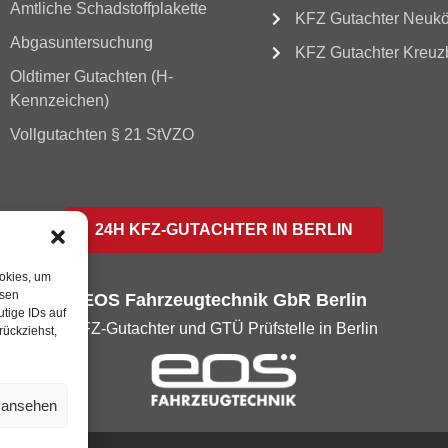
Amtliche Schadstoffplakette
KFZ Gutachter Neukö
Abgasuntersuchung
KFZ Gutachter Kreuz
Oldtimer Gutachten (H-
Kennzeichen)
Vollgutachten § 21 StVZO
24H KFZ-GUTACHTER IN BERLIN
ookies, um
esen
EOS Fahrzeugtechnik GbR Berlin
tige IDs auf
KFZ-Gutachter und GTÜ Prüfstelle in Berlin
rückziehst,
n ansehen