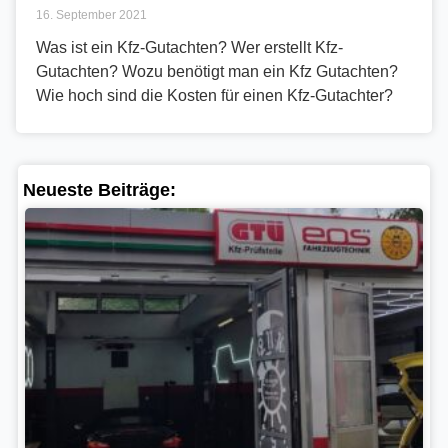
16. September 2021
Was ist ein Kfz-Gutachten? Wer erstellt Kfz-
Gutachten? Wozu benötigt man ein Kfz Gutachten?
Wie hoch sind die Kosten für einen Kfz-Gutachter?
Neueste Beiträge:
Ne
Pr
Be
Ze
Fa
er
St
27.