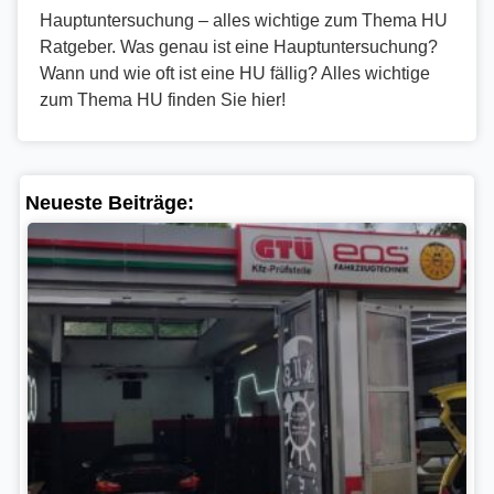
Hauptuntersuchung – alles wichtige zum Thema HU
Ratgeber. Was genau ist eine Hauptuntersuchung?
Wann und wie oft ist eine HU fällig? Alles wichtige
zum Thema HU finden Sie hier!
Neueste Beiträge:
Ne
Pr
Be
Ze
Fa
er
St
27.