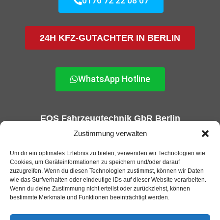
0176 72 22 08 07
24H KFZ-GUTACHTER IN BERLIN
WhatsApp Hotline
EOS Fahrzeugtechnik GbR Berlin
KFZ-Gutachter und GTÜ Prüfstelle in Berlin
Zustimmung verwalten
Um dir ein optimales Erlebnis zu bieten, verwenden wir Technologien wie
Cookies, um Geräteinformationen zu speichern und/oder darauf
zuzugreifen. Wenn du diesen Technologien zustimmst, können wir Daten
wie das Surfverhalten oder eindeutige IDs auf dieser Website verarbeiten.
Wenn du deine Zustimmung nicht erteilst oder zurückziehst, können
bestimmte Merkmale und Funktionen beeinträchtigt werden.