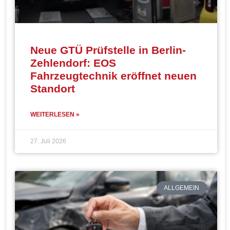
Neue GTÜ Prüfstelle in Berlin-
Zehlendorf: EOS
Fahrzeugtechnik eröffnet neuen
Standort
WEITERLESEN »
27. Juli 2026
ALLGEMEIN