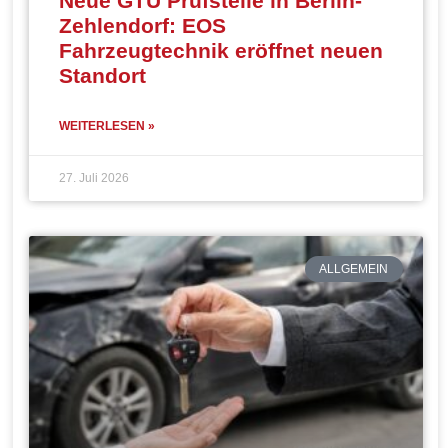
Neue GTÜ Prüfstelle in Berlin-
Zehlendorf: EOS
Fahrzeugtechnik eröffnet neuen
Standort
WEITERLESEN »
27. Juli 2026
ALLGEMEIN