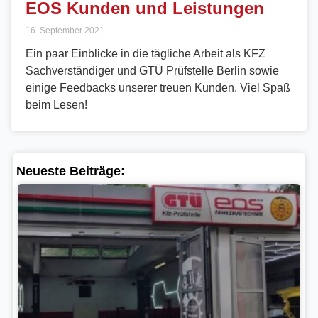
EOS Kunden und Leistungen
16. September 2021
Ein paar Einblicke in die tägliche Arbeit als KFZ
Sachverständiger und GTÜ Prüfstelle Berlin sowie
einige Feedbacks unserer treuen Kunden. Viel Spaß
beim Lesen!
Neueste Beiträge:
Ne
Pr
Be
Ze
Fa
er
St
27.