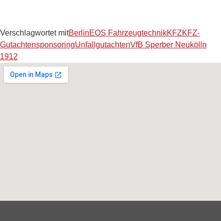
Verschlagwortet mit
Berlin
EOS Fahrzeugtechnik
KFZ
KFZ-
Gutachten
sponsoring
Unfallgutachten
VfB Sperber Neukölln
1912