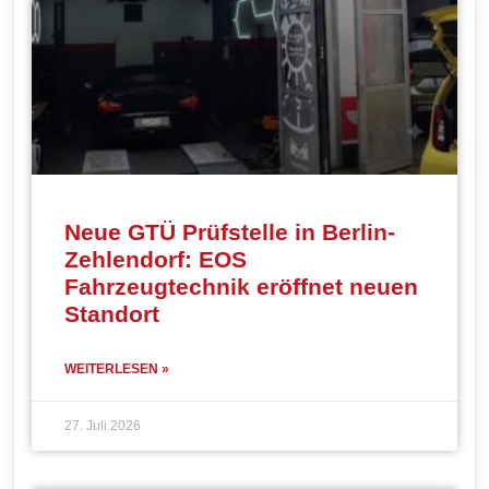
Neue GTÜ Prüfstelle in Berlin-
Zehlendorf: EOS
Fahrzeugtechnik eröffnet neuen
Standort
WEITERLESEN »
27. Juli 2026