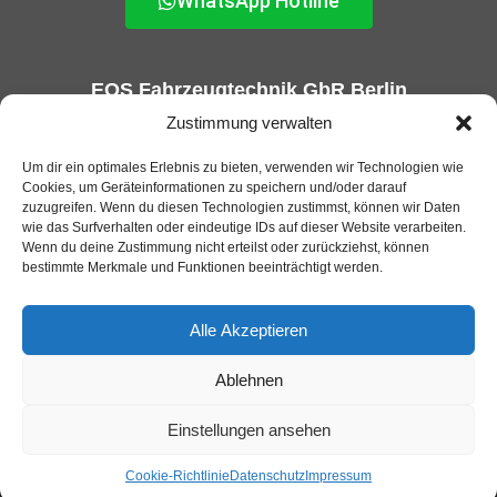
WhatsApp Hotline
EOS Fahrzeugtechnik GbR Berlin
KFZ-Gutachter und GTÜ Prüfstelle in Berlin
Zustimmung verwalten
Um dir ein optimales Erlebnis zu bieten, verwenden wir Technologien wie
Cookies, um Geräteinformationen zu speichern und/oder darauf
zuzugreifen. Wenn du diesen Technologien zustimmst, können wir Daten
wie das Surfverhalten oder eindeutige IDs auf dieser Website verarbeiten.
Wenn du deine Zustimmung nicht erteilst oder zurückziehst, können
bestimmte Merkmale und Funktionen beeinträchtigt werden.
Alle Akzeptieren
Ablehnen
EOS Fahrzeugtechnik GbR 2025 |
Webdesign und SEO von
Appmeister GmbH
Einstellungen ansehen
Datenschutz
Impressum
Jobs
Cookie-Richtlinie-EU
Barierrefreiheit
Cookie-Richtlinie
Datenschutz
Impressum