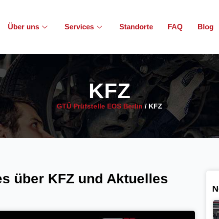
Über uns
Services
Standorte
FAQ
Blog
KFZ
GTÜ Prüfstelle EOS Berlin
/
KFZ
s über KFZ und Aktuelles
N