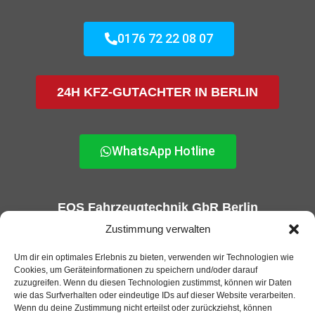
0176 72 22 08 07
24H KFZ-GUTACHTER IN BERLIN
WhatsApp Hotline
EOS Fahrzeugtechnik GbR Berlin
KFZ-Gutachter und GTÜ Prüfstelle in Berlin
Zustimmung verwalten
Um dir ein optimales Erlebnis zu bieten, verwenden wir Technologien wie
Cookies, um Geräteinformationen zu speichern und/oder darauf
zuzugreifen. Wenn du diesen Technologien zustimmst, können wir Daten
wie das Surfverhalten oder eindeutige IDs auf dieser Website verarbeiten.
Wenn du deine Zustimmung nicht erteilst oder zurückziehst, können