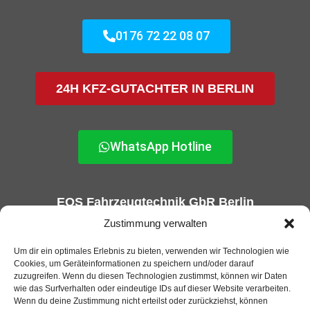
0176 72 22 08 07
24H KFZ-GUTACHTER IN BERLIN
WhatsApp Hotline
EOS Fahrzeugtechnik GbR Berlin
KFZ-Gutachter und GTÜ Prüfstelle in Berlin
Zustimmung verwalten
Um dir ein optimales Erlebnis zu bieten, verwenden wir Technologien wie
Cookies, um Geräteinformationen zu speichern und/oder darauf
zuzugreifen. Wenn du diesen Technologien zustimmst, können wir Daten
wie das Surfverhalten oder eindeutige IDs auf dieser Website verarbeiten.
Wenn du deine Zustimmung nicht erteilst oder zurückziehst, können