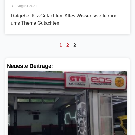
31. August 2021
Ratgeber Kfz-Gutachten: Alles Wissenswerte rund
ums Thema Gutachten
1
2
3
Neueste Beiträge:
Ne
Pr
Be
Ze
Fa
er
St
27.