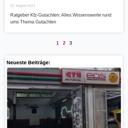
31. August 2021
Ratgeber Kfz-Gutachten: Alles Wissenswerte rund
ums Thema Gutachten
1
2
3
Neueste Beiträge:
Ne
Pr
Be
Ze
Fa
er
St
27.