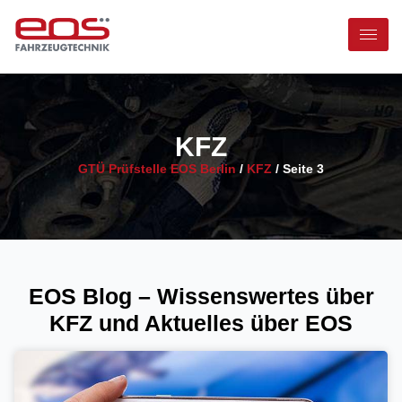
KFZ
GTÜ Prüfstelle EOS Berlin
/
KFZ
/
Seite 3
EOS Blog – Wissenswertes über
KFZ und Aktuelles über EOS